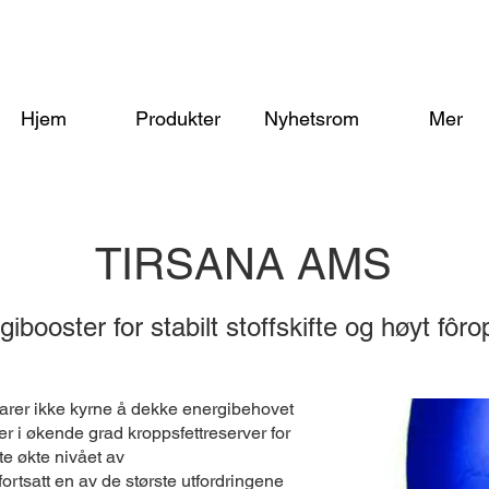
Hjem
Produkter
Nyhetsrom
Mer
TIRSANA AMS
ibooster for stabilt stoffskifte og høyt fôr
larer ikke kyrne å dekke energibehovet
r i økende grad kroppsfettreserver for
te økte nivået av
rtsatt en av de største utfordringene