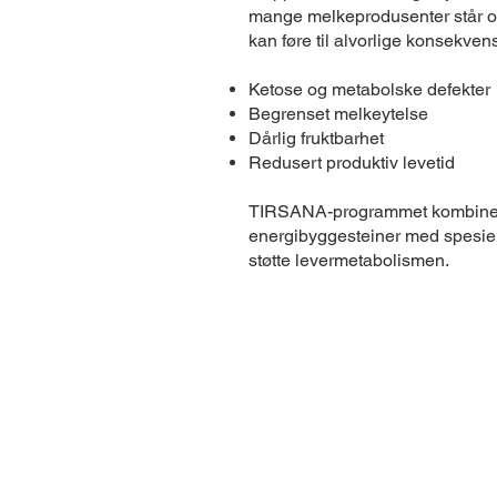
mange melkeprodusenter står ov
kan føre til alvorlige konsekven
Ketose og metabolske defekter
Begrenset melkeytelse
Dårlig fruktbarhet
Redusert produktiv levetid
TIRSANA-programmet kombinerer
energibyggesteiner med spesiel
støtte levermetabolismen.