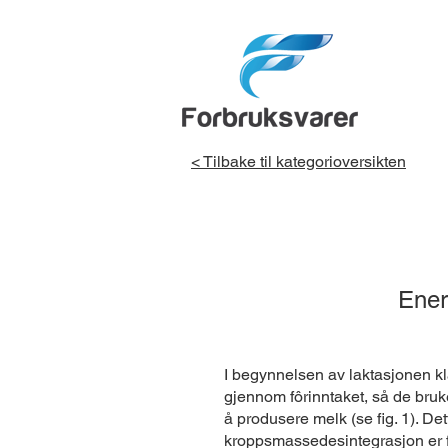
< Tilbake til kategorioversikten
Energ
I begynnelsen av laktasjonen k
gjennom fôrinntaket, så de bruke
å produsere melk (se fig. 1). Det
kroppsmassedesintegrasjon er fo