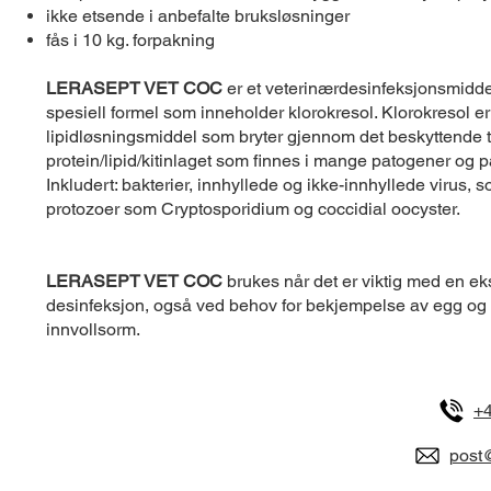
ikke etsende i anbefalte bruksløsninger
fås i 10 kg. forpakning
LERASEPT VET COC
er et veterinærdesinfeksjonsmidd
spesiell formel som inneholder klorokresol. Klorokresol er
lipidløsningsmiddel som bryter gjennom det beskyttende tr
protein/lipid/kitinlaget som finnes i mange patogener og pa
Inkludert: bakterier, innhyllede og ikke-innhyllede virus, 
protozoer som Cryptosporidium og coccidial oocyster.
LERASEPT VET COC
brukes når det er viktig med en eks
desinfeksjon, også ved behov for bekjempelse av egg og l
innvollsorm.
+4
post@