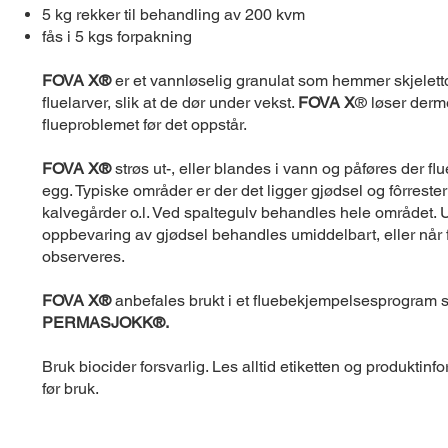
5 kg rekker til behandling av 200 kvm
fås i 5 kgs forpakning
FOVA X®
er et vannløselig granulat som hemmer skjelett
fluelarver, slik at de dør under vekst.
FOVA X
® løser der
flueproblemet før det oppstår.
FOVA X®
strøs ut-, eller blandes i vann og påføres der fl
egg. Typiske områder er der det ligger gjødsel og fôrrester
kalvegårder o.l. Ved spaltegulv behandles hele området. 
oppbevaring av gjødsel behandles umiddelbart, eller når f
observeres.
FOVA X®
anbefales brukt i et fluebekjempelsesprogra
PERMASJOKK®.
Bruk biocider forsvarlig. Les alltid etiketten og produktin
før bruk.