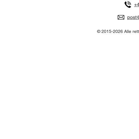
+4
post@
© 2015-2026 Alle ret