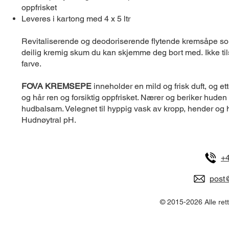
oppfrisket
Leveres i kartong med 4 x 5 ltr
Revitaliserende og deodoriserende flytende kremsåpe som
deilig kremig skum du kan skjemme deg bort med. Ikke tils
farve.
FOVA KREMSEPE
inneholder en mild og frisk duft, og et
og hår ren og forsiktig oppfrisket. Nærer og beriker huden 
hudbalsam. Velegnet til hyppig vask av kropp, hender og h
Hudnøytral pH.
+4
post@
© 2015-2026 Alle ret